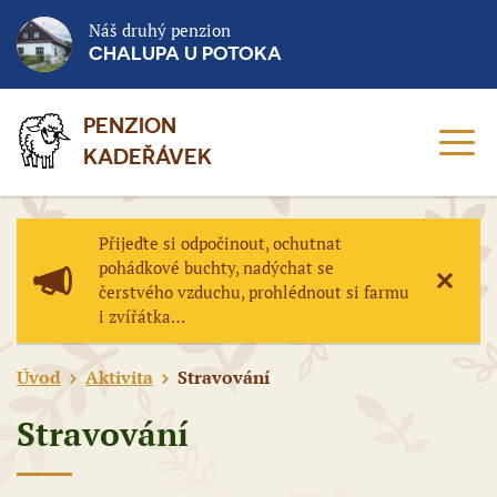
Náš druhý penzion
CHALUPA U POTOKA
PENZION
MEN
KADEŘÁVEK
Přijeďte si odpočinout, ochutnat
pohádkové buchty, nadýchat se
čerstvého vzduchu, prohlédnout si farmu
ZAVŘÍ
i zvířátka…
Úvod
Aktivita
Stravování
Stravování