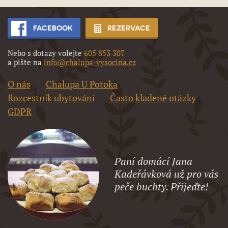
FACEBOOK
REZERVACE
Nebo s dotazy volejte
605 853 307
a pište na
info@chalupa-vysocina.cz
O nás
Chalupa U Potoka
Rozcestník ubytování
Často kladené otázky
GDPR
Paní domácí Jana
Kadeřávková už pro vás
peče buchty. Přijeďte!