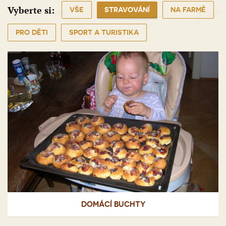
Vyberte si:
VŠE
STRAVOVÁNÍ
NA FARMĚ
PRO DĚTI
SPORT A TURISTIKA
DOMÁCÍ BUCHTY