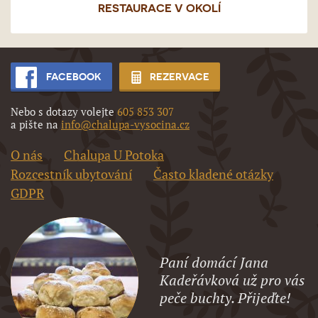
RESTAURACE V OKOLÍ
FACEBOOK
REZERVACE
Nebo s dotazy volejte
605 853 307
a pište na
info@chalupa-vysocina.cz
O nás
Chalupa U Potoka
Rozcestník ubytování
Často kladené otázky
GDPR
Paní domácí Jana
Kadeřávková už pro vás
peče buchty. Přijeďte!