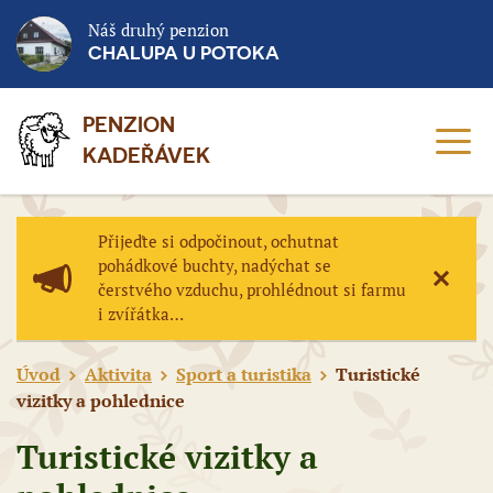
Náš druhý penzion
CHALUPA U POTOKA
PENZION
MEN
KADEŘÁVEK
Přijeďte si odpočinout, ochutnat
pohádkové buchty, nadýchat se
čerstvého vzduchu, prohlédnout si farmu
ZAVŘÍ
i zvířátka…
Úvod
Aktivita
Sport a turistika
Turistické
vizitky a pohlednice
Turistické vizitky a